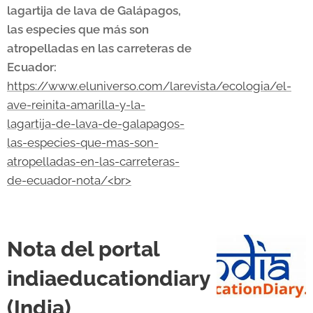
lagartija de lava de Galápagos,
las especies que más son
atropelladas en las carreteras de
Ecuador:
https://www.eluniverso.com/larevista/ecologia/el-
ave-reinita-amarilla-y-la-
lagartija-de-lava-de-galapagos-
las-especies-que-mas-son-
atropelladas-en-las-carreteras-
de-ecuador-nota/<br>
Nota del portal
indiaeducationdiary
(India)