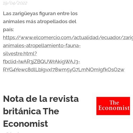
19/04/2022
Las zarigüeyas figuran entre los
animales más atropellados del
país:
https://www.elcomercio.com/actualidad/ecuador/zari
animales-atropellamiento-fauna-
silvestre.html?
fbclid=IwAR3jZBQUWrAkigWAJ3-
RYG4Yewc8dlLbIgvxI78wm5yG7LmNOmIgfkOsO2w
Nota de la revista
británica The
Economist