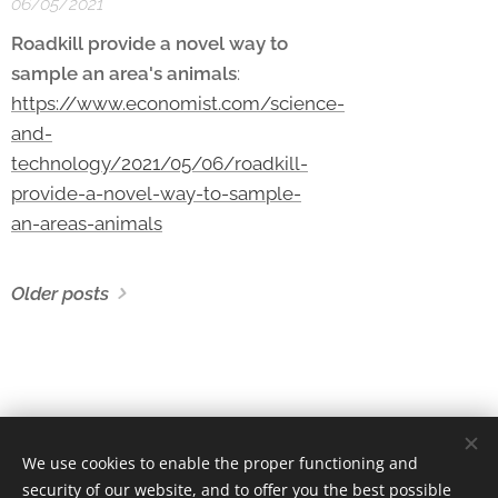
06/05/2021
Roadkill provide a novel way to
sample an area's animals
:
https://www.economist.com/science-
and-
technology/2021/05/06/roadkill-
provide-a-novel-way-to-sample-
an-areas-animals
Older posts
We use cookies to enable the proper functioning and
security of our website, and to offer you the best possible
REMFA